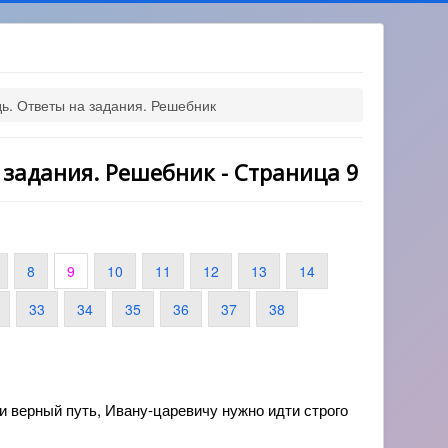
дь. Ответы на задания. Решебник
 задания. Решебник - Страница 9
8
9
10
11
12
13
14
33
34
35
36
37
38
 верный путь, Ивану-царевичу нужно идти строго