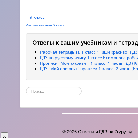
9 класс
Английский язык 9 класс
Ответы к вашим учебникам и тетрад
Рабочая тетрадь за 1 класс "Пиши красиво" ГД
ГДЗ по русскому языку 1 класс Климанова рабо
Прописи "Мой алфавит" 1 класс, 1 часть ГДЗ (К
ГДЗ "Мой алфавит" прописи 1 класс, 2 часть (К
Поиск
по
сайту
© 2026 Ответы и ГДЗ на 7гуру.ру
X