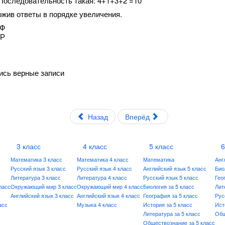
Последовательность такая: 4+1+3+2 =10
жив ответы в порядке увеличения.
 Ф
 Р
лись верные записи
Назад
Вперёд
3 класс
4 класс
5 класс
6
Математика 3 класс
Математика 4 класс
Математика
Анг
Русский язык 3 класс
Русский язык 4 класс
Английский язык 5 класс
Био
Литература 3 класс
Литература 4 класс
Русский язык 5 класс
Гео
ласс
Окружающий мир 3 класс
Окружающий мир 4 класс
Биология за 5 класс
Лит
Английский язык 3 класс
Английский язык 4 класс
География за 5 класс
Рус
асс
Музыка 4 класс
История за 5 класс
Ист
Литература за 5 класс
Общ
Обществознание за 5 класс