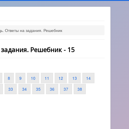
дь. Ответы на задания. Решебник
 задания. Решебник - 15
8
9
10
11
12
13
14
33
34
35
36
37
38