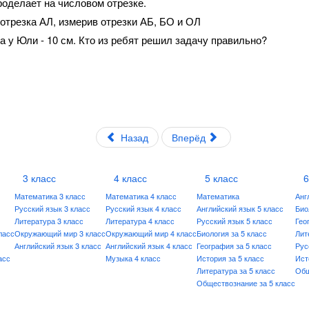
роделает на числовом отрезке.
 отрезка АЛ, измерив отрезки АБ, БО и ОЛ
, а у Юли - 10 см. Кто из ребят решил задачу правильно?
Назад
Вперёд
3 класс
4 класс
5 класс
6
Математика 3 класс
Математика 4 класс
Математика
Анг
Русский язык 3 класс
Русский язык 4 класс
Английский язык 5 класс
Био
Литература 3 класс
Литература 4 класс
Русский язык 5 класс
Гео
ласс
Окружающий мир 3 класс
Окружающий мир 4 класс
Биология за 5 класс
Лит
Английский язык 3 класс
Английский язык 4 класс
География за 5 класс
Рус
асс
Музыка 4 класс
История за 5 класс
Ист
Литература за 5 класс
Общ
Обществознание за 5 класс