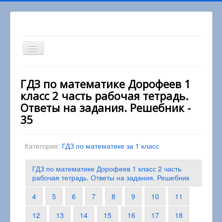
Включить/
выключить
навигацию
Вы здесь:
Главная
1 класс
ГДЗ по математике Дорофеев 1
Математика 1 класс
класс 2 часть рабочая тетрадь.
ГДЗ по математике Дорофеев 1 класс 2 часть
рабочая тетрадь. Ответы на задания. Решебник
Ответы на задания. Решебник -
35
Категория:
ГДЗ по математике за 1 класс
ГДЗ по математике Дорофеев 1 класс 2 часть
рабочая тетрадь. Ответы на задания. Решебник
4
5
6
7
8
9
10
11
12
13
14
15
16
17
18