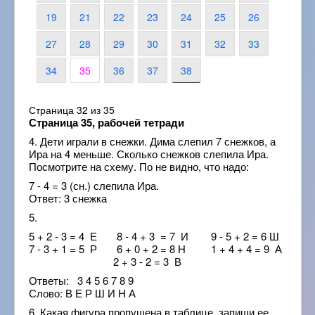
19
21
22
23
24
25
26
27
28
29
30
31
32
33
34
35
36
37
38
Страница 32 из 35
Страница 35, рабочей тетради
4. Дети играли в снежки. Дима слепил 7 снежков, а
Ира на 4 меньше. Сколько снежков слепила Ира.
Посмотрите на схему. По не видно, что надо:
7 - 4 = 3 (сн.) слепила Ира.
Ответ: 3 снежка
5.
5 + 2 - 3 = 4 Е 8 - 4 + 3 = 7 И 9 - 5 + 2 = 6 Ш
7 - 3 + 1 = 5 Р 6 + 0 + 2 = 8 Н 1 + 4 + 4 = 9 А
2 + 3 - 2 = 3 В
Ответы: 3 4 5 6 7 8 9
Слово: В Е Р Ш И Н А
6. Какая фигура пропущена в таблице, запиши ее