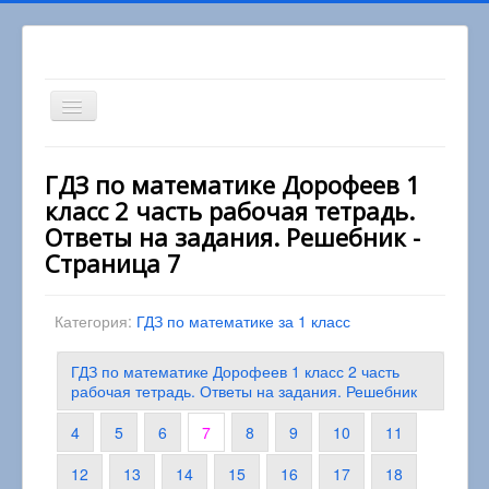
Включить/
выключить
навигацию
Вы здесь:
Главная
1 класс
ГДЗ по математике Дорофеев 1
Математика 1 класс
класс 2 часть рабочая тетрадь.
ГДЗ по математике Дорофеев 1 класс 2 часть
рабочая тетрадь. Ответы на задания. Решебник
Ответы на задания. Решебник -
Страница 7
Категория:
ГДЗ по математике за 1 класс
ГДЗ по математике Дорофеев 1 класс 2 часть
рабочая тетрадь. Ответы на задания. Решебник
4
5
6
7
8
9
10
11
12
13
14
15
16
17
18