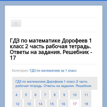
Включить/
выключить
навигацию
Вы здесь:
Главная
1 класс
ГДЗ по математике Дорофеев 1
Математика 1 класс
класс 2 часть рабочая тетрадь.
ГДЗ по математике Дорофеев 1 класс 2 часть
рабочая тетрадь. Ответы на задания. Решебник
Ответы на задания. Решебник -
17
Категория:
ГДЗ по математике за 1 класс
ГДЗ по математике Дорофеев 1 класс 2 часть
рабочая тетрадь. Ответы на задания. Решебник
4
5
6
7
8
9
10
11
12
13
14
15
16
17
18