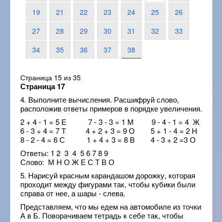
19
21
22
23
24
25
26
27
28
29
30
31
32
33
34
35
36
37
38
Страница 15 из 35
Страница 17
4. Выполните вычисления. Расшифруй слово,
расположив ответы примеров в порядке увеличения.
2 + 4 - 1 = 5 Е 7 - 3 - 3 = 1 М 9 - 4 - 1 = 4 Ж
6 - 3 + 4 = 7 Т 4 + 2 + 3 = 9 О 5 + 1 - 4 = 2 Н
8 - 2 - 4 = 6 С 1 + 4 + 3 = 8 В 4 - 3 + 2 =3 О
Ответы: 1 2 3 4 5 6 7 8 9
Слово: М Н О Ж Е С Т В О
5. Нарисуй красным карандашом дорожку, которая
проходит между фигурами так, чтобы кубики были
справа от нее, а шары - слева.
Представляем, что мы едем на автомобиле из точки
А в Б. Поворачиваем тетрадь к себе так, чтобы