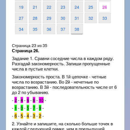
19
21
22
23
24
25
26
27
28
29
30
31
32
33
34
35
36
37
38
Страница 23 из 35
Страница 26.
Задание 1. Сравни соседние числа в каждом ряду.
Разгадай закономерность. Запиши пропущенные
числа в пустые клетки.
Закономерность проста. В 1й цепочке - четные
числа по возрастанию. Во 2й - нечетные по
возрастанию. В 3й - последовательность числе от 6
до 2 по убыванию.
-
2
-
4
-
6
-
8
-
10
-
-
1
-
3
-
5
-
7
-
9
-
-
6
-
5
-
4
-
3
-
2
-
2. Узнайте и запишите, на сколько больше точек в
каждой следующей рамке, чем в предыдущей