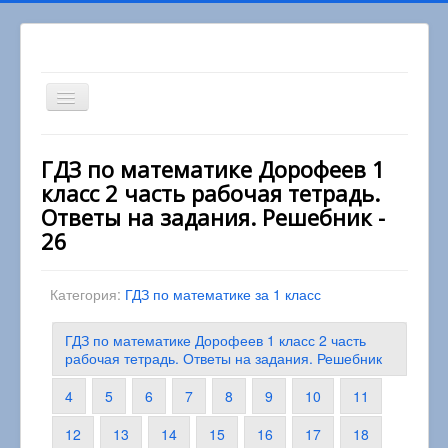
Включить/
выключить
навигацию
Вы здесь:
Главная
1 класс
ГДЗ по математике Дорофеев 1
Математика 1 класс
класс 2 часть рабочая тетрадь.
ГДЗ по математике Дорофеев 1 класс 2 часть
рабочая тетрадь. Ответы на задания. Решебник
Ответы на задания. Решебник -
26
Категория:
ГДЗ по математике за 1 класс
ГДЗ по математике Дорофеев 1 класс 2 часть
рабочая тетрадь. Ответы на задания. Решебник
4
5
6
7
8
9
10
11
12
13
14
15
16
17
18