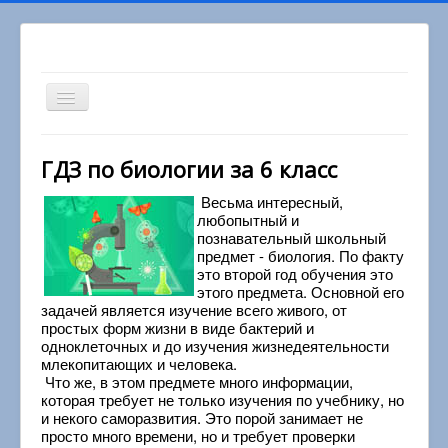
Включить/
выключить
навигацию
Вы здесь:
Главная
6 класс
ГДЗ по биологии за 6 класс
Биология за 6 класс
Весьма интересный,
любопытный и
познавательный школьный
предмет - биология. По факту
это второй год обучения это
этого предмета. Основной его
задачей является изучение всего живого, от
простых форм жизни в виде бактерий и
одноклеточных и до изучения жизнедеятельности
млекопитающих и человека.
Что же, в этом предмете много информации,
которая требует не только изучения по учебнику, но
и некого саморазвития. Это порой занимает не
просто много времени, но и требует проверки