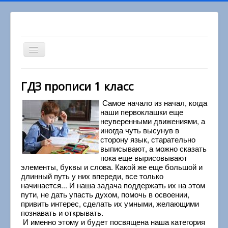
Включить/
выключить
навигацию
Вы здесь:
Главная
1 класс
ГДЗ прописи 1 класс
Прописи 1 класс
Самое начало из начал, когда
наши первоклашки еще
неуверенными движениями, а
иногда чуть высунув в
сторону язык, старательно
выписывают, а можно сказать
пока еще вырисовывают
элементы, буквы и слова. Какой же еще большой и
длинный путь у них впереди, все только
начинается... И наша задача поддержать их на этом
пути, не дать упасть духом, помочь в освоении,
привить интерес, сделать их умными, желающими
познавать и открывать.
И именно этому и будет посвящена наша категория