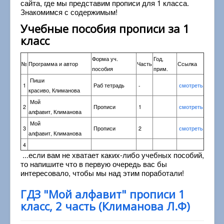
сайта, где мы представим прописи для 1 класса.
Знакомимся с содержимым!
Учебные пособия прописи за 1
класс
Форма уч.
Год,
№
Программа и автор
Часть
Ссылка
пособия
прим.
Пиши
1
Раб тетрадь
-
смотреть
красиво, Климанова
Мой
2
Прописи
1
смотреть
алфавит, Климанова
Мой
3
Прописи
2
смотреть
алфавит, Климанова
4
...если вам не хватает каких-либо учебных пособий,
то напишите что в первую очередь вас бы
интересовало, чтобы мы над этим поработали!
ГДЗ "Мой алфавит" прописи 1
класс, 2 часть (Климанова Л.Ф)