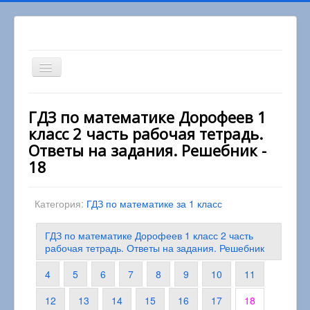
Включить/
выключить
навигацию
Вы здесь:
Главная
1 класс
ГДЗ по математике Дорофеев 1
Математика 1 класс
класс 2 часть рабочая тетрадь.
ГДЗ по математике Дорофеев 1 класс 2 часть
рабочая тетрадь. Ответы на задания. Решебник
Ответы на задания. Решебник -
18
Категория:
ГДЗ по математике за 1 класс
ГДЗ по математике Дорофеев 1 класс 2 часть
рабочая тетрадь. Ответы на задания. Решебник
4
5
6
7
8
9
10
11
12
13
14
15
16
17
18