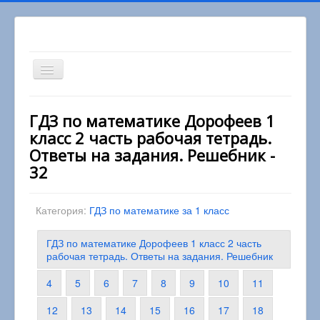
Включить/
выключить
навигацию
Вы здесь:
Главная
1 класс
ГДЗ по математике Дорофеев 1
Математика 1 класс
класс 2 часть рабочая тетрадь.
ГДЗ по математике Дорофеев 1 класс 2 часть
рабочая тетрадь. Ответы на задания. Решебник
Ответы на задания. Решебник -
32
Категория:
ГДЗ по математике за 1 класс
ГДЗ по математике Дорофеев 1 класс 2 часть
рабочая тетрадь. Ответы на задания. Решебник
4
5
6
7
8
9
10
11
12
13
14
15
16
17
18