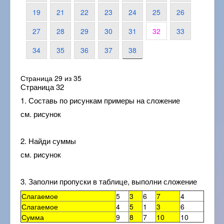
19
21
22
23
24
25
26
27
28
29
30
31
32
33
34
35
36
37
38
Страница 29 из 35
Страница 32
1. Составь по рисункам примеры на сложение
см. рисунок
2. Найди суммы
см. рисунок
3. Заполни пропуски в таблице, выполни сложение
Слагаемое
5
3
6
7
4
Слагаемое
4
5
1
3
6
Сумма
9
8
7
10
10