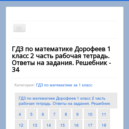
Включить/
выключить
навигацию
Вы здесь:
Главная
1 класс
ГДЗ по математике Дорофеев 1
Математика 1 класс
класс 2 часть рабочая тетрадь.
ГДЗ по математике Дорофеев 1 класс 2 часть
рабочая тетрадь. Ответы на задания. Решебник
Ответы на задания. Решебник -
34
Категория:
ГДЗ по математике за 1 класс
ГДЗ по математике Дорофеев 1 класс 2 часть
рабочая тетрадь. Ответы на задания. Решебник
4
5
6
7
8
9
10
11
12
13
14
15
16
17
18