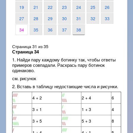
19
21
22
23
24
25
26
27
28
29
30
31
32
33
34
35
36
37
38
Страница 31 из 35
Страница 34
1. Найди пару каждому ботинку так, чтобы ответы
примеров совпадали. Раскрась пару ботинок
одинаково.
см. рисунок
2. Вставь в таблицу недостающие числа и рисунки.
////
//
4 + 2
2 + 4
6
\\
\\\\
///
/
3 + 1
1 + 3
4
\
\\\
///
/////
3 + 5
5 + 3
8
\\\\\
\\\
/
////
1 + 4
4 + 1
5