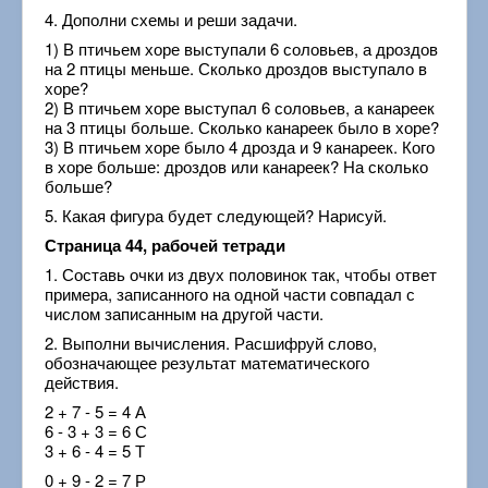
4. Дополни схемы и реши задачи.
1) В птичьем хоре выступали 6 соловьев, а дроздов
на 2 птицы меньше. Сколько дроздов выступало в
хоре?
2) В птичьем хоре выступал 6 соловьев, а канареек
на 3 птицы больше. Сколько канареек было в хоре?
3) В птичьем хоре было 4 дрозда и 9 канареек. Кого
в хоре больше: дроздов или канареек? На сколько
больше?
5. Какая фигура будет следующей? Нарисуй.
Страница 44, рабочей тетради
1. Составь очки из двух половинок так, чтобы ответ
примера, записанного на одной части совпадал с
числом записанным на другой части.
2. Выполни вычисления. Расшифруй слово,
обозначающее результат математического
действия.
2 + 7 - 5 = 4 А
6 - 3 + 3 = 6 С
3 + 6 - 4 = 5 Т
0 + 9 - 2 = 7 Р