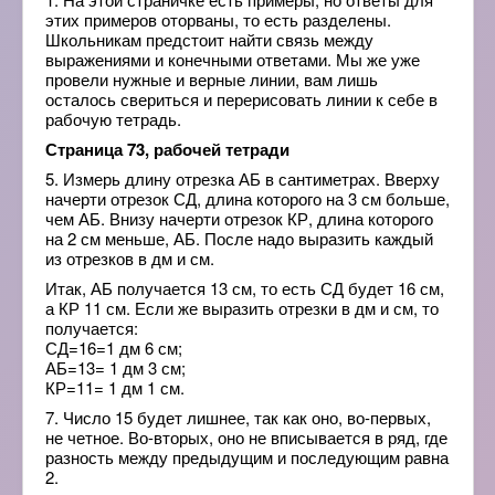
этих примеров оторваны, то есть разделены.
Школьникам предстоит найти связь между
выражениями и конечными ответами. Мы же уже
провели нужные и верные линии, вам лишь
осталось свериться и перерисовать линии к себе в
рабочую тетрадь.
Страница 73, рабочей тетради
5. Измерь длину отрезка АБ в сантиметрах. Вверху
начерти отрезок СД, длина которого на 3 см больше,
чем АБ. Внизу начерти отрезок КР, длина которого
на 2 см меньше, АБ. После надо выразить каждый
из отрезков в дм и см.
Итак, АБ получается 13 см, то есть СД будет 16 см,
а КР 11 см. Если же выразить отрезки в дм и см, то
получается:
СД=16=1 дм 6 см;
АБ=13= 1 дм 3 см;
КР=11= 1 дм 1 см.
7. Число 15 будет лишнее, так как оно, во-первых,
не четное. Во-вторых, оно не вписывается в ряд, где
разность между предыдущим и последующим равна
2.