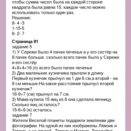
чтобы сумма чисел была на каждой стороне
квадрата была равна 15. каждое число можно
использовать только один раз.
Решение:
8- 4 -3
1-15-5
6- 2- 7
Страница 91
задание 5
1) У Сережи было 4 пачки печенья а у его сестёр на
8 пачек больше. сколько всего пачек было у Сережи
и его сестёр
4+8+4=16 (п) всего было пачек печенья
2) Два маленьких кузнечика прыгали в длину.
Первый кузнечик прыгнул на 1 дм 6 см,а второй - на
9 см меньше.На какое расстояние прыгнул второй
кузнечик?
16-9=7 (см) прыгнул на 7 см.
3) Мама купила 15 яиц из 6 она сделала яичницу.
Сколько яиц осталось?
15-6=9 (я) осталось
задание 7
Жители Веселой планеты подарили землянам две
фотографии. На одной из них изображены Лямзик и
Тямзик, а на другой - Тямзик и Мамзик. Догадайся,