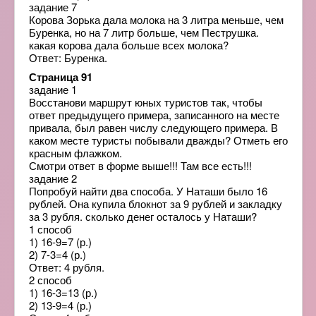
задание 7
Корова Зорька дала молока на 3 литра меньше, чем
Буренка, но на 7 литр больше, чем Пеструшка.
какая корова дала больше всех молока?
Ответ: Буренка.
Страница 91
задание 1
Восстанови маршрут юных туристов так, чтобы
ответ предыдущего примера, записанного на месте
привала, был равен числу следующего примера. В
каком месте туристы побывали дважды? Отметь его
красным флажком.
Смотри ответ в форме выше!!! Там все есть!!!
задание 2
Попробуй найти два способа. У Наташи было 16
рублей. Она купила блокнот за 9 рублей и закладку
за 3 рубля. сколько денег осталось у Наташи?
1 способ
1) 16-9=7 (р.)
2) 7-3=4 (р.)
Ответ: 4 рубля.
2 способ
1) 16-3=13 (р.)
2) 13-9=4 (р.)