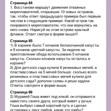
Страница 84
1. Восстанови маршрут движения отважных
мореплавателей, открывших 10 новых островов,
так, чтобы ответ предыдущего примера был первым
числом в следующем примере. Какой остров так
понравился мореплавателю, что они вернулись на
него снова. Нарисуй на этом острове красный
флажок. Ответ смотри в форме выше!!!
Страница 85
1) В корзине было 7 кочанов белокочанной капусты
и 9 кочанов цветной капусты. За неделю на
приготовление обеда использовано 5 кочанов
капусты. Сколько кочанов капусты осталось в
корзине?
2) Для детского сада купили 6 резиновых мячей, а
пластмассовых на 5 мячей больше. сколько всего
резиновых и пластмассовых мячей купили для
детского сада? дополни схемы и реши задачи
Ответы смотрите в форме выше.
Страница 86
2) Муравей Гоша живет под елкой. он отправился
навестить своего друга, который живет у ручья.
Гоша выбрал самый короткий путь и сделал
остановки у двух грибов. какие это грибы?