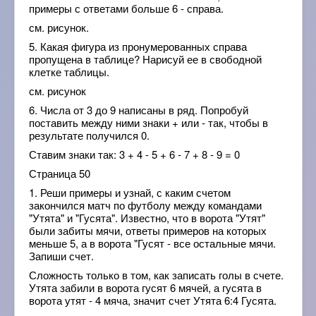
примеры с ответами больше 6 - справа.
см. рисунок.
5. Какая фигура из пронумерованных справа
пропущена в таблице? Нарисуй ее в свободной
клетке таблицы.
см. рисунок
6. Числа от 3 до 9 написаны в ряд. Попробуй
поставить между ними знаки + или - так, чтобы в
результате получился 0.
Ставим знаки так: 3 + 4 - 5 + 6 - 7 + 8 - 9 = 0
Страница 50
1. Реши примеры и узнай, с каким счетом
закончился матч по футболу между командами
"Утята" и "Гусята". Известно, что в ворота "Утят"
были забиты мячи, ответы примеров на которых
меньше 5, а в ворота "Гусят - все остальные мячи.
Запиши счет.
Сложность только в том, как записать голы в счете.
Утята забили в ворота гусят 6 мячей, а гусята в
ворота утят - 4 мяча, значит счет Утята 6:4 Гусята.