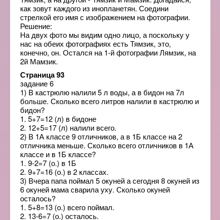
как зовут каждого из инопланетян. Соедини
стрелкой его имя с изображением на фотографии.
Решение:
На двух фото мы видим одно лицо, а поскольку у
нас на обеих фотографиях есть Тямзик, это,
конечно, он. Остался на 1-й фотографии Лямзик, на
2й Мамзик.
Страница 93
задание 6
1) В кастрюлю налили 5 л воды, а в бидон на 7л
больше. Сколько всего литров налили в кастрюлю и
бидон?
1. 5+7=12 (л) в бидоне
2. 12+5=17 (л) налили всего.
2) В 1А классе 9 отличников, а в 1Б классе на 2
отличника меньше. Сколько всего отличников в 1А
классе и в 1Б классе?
1. 9-2=7 (о.) в 1Б
2. 9+7=16 (о.) в 2 классах.
3) Вчера папа поймал 5 окуней а сегодня 8 окуней из
6 окуней мама сварила уху. Сколько окуней
осталось?
1. 5+8=13 (о.) всего поймал.
2. 13-6=7 (о.) осталось.