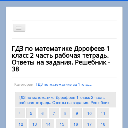
Включить/
выключить
навигацию
Вы здесь:
Главная
1 класс
ГДЗ по математике Дорофеев 1
Математика 1 класс
класс 2 часть рабочая тетрадь.
ГДЗ по математике Дорофеев 1 класс 2 часть
рабочая тетрадь. Ответы на задания. Решебник
Ответы на задания. Решебник -
38
Категория:
ГДЗ по математике за 1 класс
ГДЗ по математике Дорофеев 1 класс 2 часть
рабочая тетрадь. Ответы на задания. Решебник
4
5
6
7
8
9
10
11
12
13
14
15
16
17
18