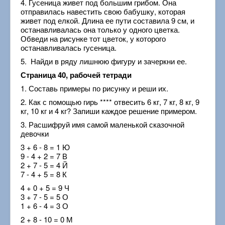
4. Гусеница живет под большим грибом. Она
отправилась навестить свою бабушку, которая
живет под елкой. Длина ее пути составила 9 см, и
останавливалась она только у одного цветка.
Обведи на рисунке тот цветок, у которого
останавливалась гусеница.
5. Найди в ряду лишнюю фигуру и зачеркни ее.
Страница 40, рабочей тетради
1. Составь примеры по рисунку и реши их.
2. Как с помощью гирь **** отвесить 6 кг, 7 кг, 8 кг, 9
кг, 10 кг и 4 кг? Запиши каждое решение примером.
3. Расшифруй имя самой маленькой сказочной
девочки
3 + 6 - 8 = 1 Ю
9 - 4 + 2 = 7 В
2 + 7 - 5 = 4 Й
7 - 4 + 5 = 8 К
4 + 0 + 5 = 9 Ч
3 + 7 - 5 = 5 О
1 + 6 - 4 = 3 О
2 + 8 - 10 = 0 М