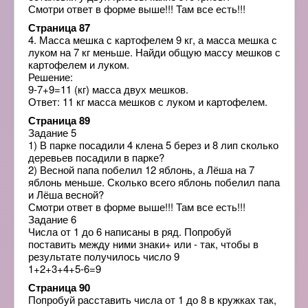
Смотри ответ в форме выше!!! Там все есть!!!
Страница 87
4. Масса мешка с картофелем 9 кг, а масса мешка с
луком на 7 кг меньше. Найди общую массу мешков с
картофелем и луком.
Решение:
9-7+9=11 (кг) масса двух мешков.
Ответ: 11 кг масса мешков с луком и картофелем.
Страница 89
Задание 5
1) В парке посадили 4 клена 5 берез и 8 лип сколько
деревьев посадили в парке?
2) Весной папа побелил 12 яблонь, а Лёша на 7
яблонь меньше. Сколько всего яблонь побелил папа
и Лёша весной?
Смотри ответ в форме выше!!! Там все есть!!!
Задание 6
Числа от 1 до 6 написаны в ряд. Попробуй
поставить между ними знаки+ или - так, чтобы в
результате получилось число 9
1+2+3+4+5-6=9
Страница 90
Попробуй расставить числа от 1 до 8 в кружках так,