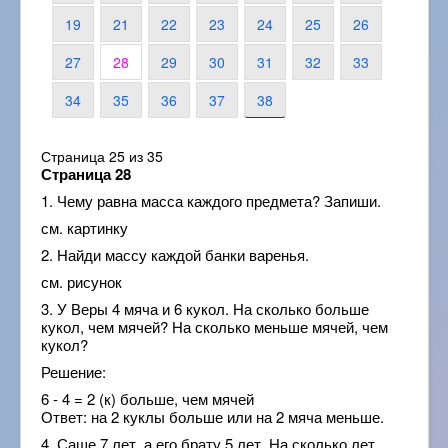
19
21
22
23
24
25
26
27
28
29
30
31
32
33
34
35
36
37
38
Страница 25 из 35
Страница 28
1. Чему равна масса каждого предмета? Запиши.
см. картинку
2. Найди массу каждой банки варенья.
см. рисунок
3. У Веры 4 мяча и 6 кукол. На сколько больше
кукол, чем мячей? На сколько меньше мячей, чем
кукол?
Решение:
6 - 4 = 2 (к) больше, чем мячей
Ответ: на 2 куклы больше или на 2 мяча меньше.
4. Саше 7 лет, а его брату 5 лет. На сколько лет