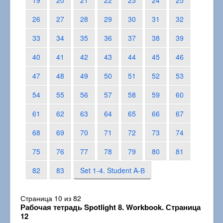
19
20
21
22
23
24
25
26
27
28
29
30
31
32
33
34
35
36
37
38
39
40
41
42
43
44
45
46
47
48
49
50
51
52
53
54
55
56
57
58
59
60
61
62
63
64
65
66
67
68
69
70
71
72
73
74
75
76
77
78
79
80
81
82
83
Set 1-4. Student A-В
Страница 10 из 82
Рабочая тетрадь Spotlight 8. Workbook. Страница
12