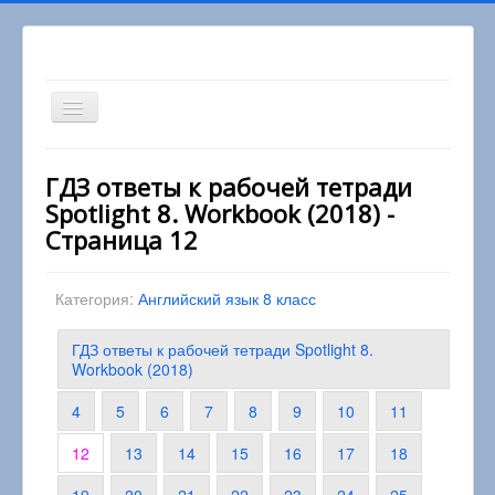
Включить/
выключить
навигацию
Вы здесь:
Главная
8 класс
ГДЗ ответы к рабочей тетради
Английский язык 8 класс
Spotlight 8. Workbook (2018) -
ГДЗ ответы к рабочей тетради Spotlight 8.
Workbook (2018)
Страница 12
Категория:
Английский язык 8 класс
ГДЗ ответы к рабочей тетради Spotlight 8.
Workbook (2018)
4
5
6
7
8
9
10
11
12
13
14
15
16
17
18