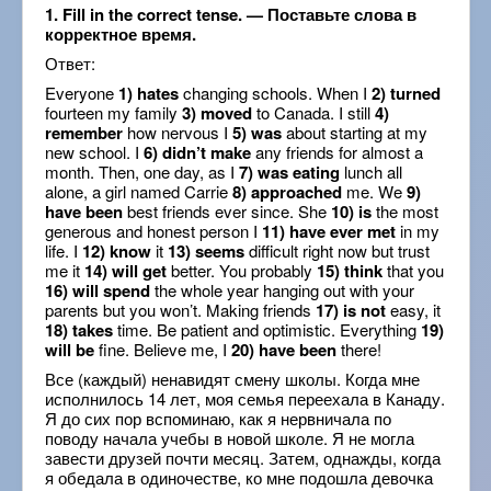
1. Fill in the correct tense. — Поставьте слова в
корректное время.
Ответ:
Everyone
1) hates
changing schools. When I
2) turned
fourteen my family
3) moved
to Canada. I still
4)
remember
how nervous I
5) was
about starting at my
new school. I
6) didn’t make
any friends for almost a
month. Then, one day, as I
7) was eating
lunch all
alone, a girl named Carrie
8) approached
me. We
9)
have been
best friends ever since. She
10) is
the most
generous and honest person I
11) have ever met
in my
life. I
12) know
it
13) seems
difficult right now but trust
me it
14) will get
better. You probably
15) think
that you
16) will spend
the whole year hanging out with your
parents but you won’t. Making friends
17) is not
easy, it
18) takes
time. Be patient and optimistic. Everything
19)
will be
fine. Believe me, I
20) have been
there!
Все (каждый) ненавидят смену школы. Когда мне
исполнилось 14 лет, моя семья переехала в Канаду.
Я до сих пор вспоминаю, как я нервничала по
поводу начала учебы в новой школе. Я не могла
завести друзей почти месяц. Затем, однажды, когда
я обедала в одиночестве, ко мне подошла девочка