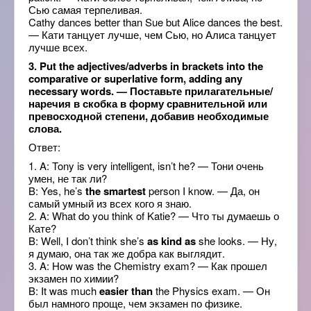
Сью самая терпеливая.
Cathy dances better than Sue but Alice dances the best.
— Кати танцует лучше, чем Сью, но Алиса танцует
лучше всех.
3. Put the adjectives/adverbs in brackets into the
comparative or superlative form, adding any
necessary words. — Поставьте прилагательные/
наречия в скобка в форму сравнительной или
превосходной степени, добавив необходимые
слова.
Ответ:
1. A: Tony is very intelligent, isn’t he? — Тони очень
умен, не так ли?
B: Yes, he’s
the smartest
person I know. — Да, он
самый умный из всех кого я знаю.
2. A: What do you think of Katie? — Что ты думаешь о
Кате?
B: Well, I don’t think she’s
as kind as
she looks. — Ну,
я думаю, она так же добра как выглядит.
3. A: How was the Chemistry exam? — Как прошел
экзамен по химии?
B: It was much
easier than
the Physics exam. — Он
был намного проще, чем экзамен по физике.