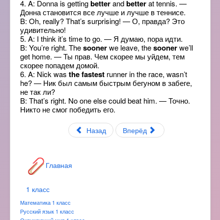
4. A: Donna is getting
better
and
better
at tennis. —
Донна становится все лучше и лучше в теннисе.
B: Oh, really? That’s surprising! — О, правда? Это
удивительно!
5. A: I think it’s time to go. — Я думаю, пора идти.
B: You’re right. The
sooner
we leave, the
sooner
we’ll
get home. — Ты прав. Чем скорее мы уйдем, тем
скорее попадем домой.
6. A: Nick was
the fastest
runner in the race, wasn’t
he? — Ник был самым быстрым бегуном в забеге,
не так ли?
B: That’s right. No one else could beat him. — Точно.
Никто не смог победить его.
Назад
Вперёд
Главная
1 класс
Математика 1 класс
Русский язык 1 класс