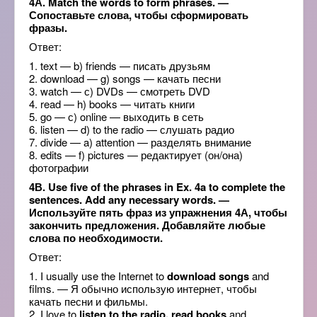
4А. Match the words to form phrases. —
Сопоставьте слова, чтобы сформировать
фразы.
Ответ:
1. text — b) friends — писать друзьям
2. download — g) songs — качать песни
3. watch — с) DVDs — смотреть DVD
4. read — h) books — читать книги
5. go — с) online — выходить в сеть
6. listen — d) to the radio — слушать радио
7. divide — a) attention — разделять внимание
8. edits — f) pictures — редактирует (он/она)
фотографии
4В. Use five of the phrases in Ex. 4a to complete the
sentences. Add any necessary words. —
Используйте пять фраз из упражнения 4А, чтобы
закончить предложения. Добавляйте любые
слова по необходимости.
Ответ:
1. I usually use the Internet to
download songs
and
films. — Я обычно использую интернет, чтобы
качать песни и фильмы.
2. I love to
listen to the radio, read books
and