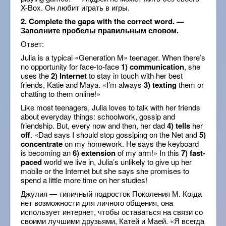
X-Box. Он любит играть в игры.
2. Complete the gaps with the correct word. —
Заполните пробелы правильным словом.
Ответ:
Julia is a typical «Generation M» teenager. When there’s
no opportunity for face-to-face
1) communication
, she
uses the
2) Internet
to stay in touch with her best
friends, Katie and Maya. «I’m always
3) texting
them or
chatting to them online!»
Like most teenagers, Julia loves to talk with her friends
about everyday things: schoolwork, gossip and
friendship. But, every now and then, her dad
4) tells
her
off
. «Dad says I should stop gossiping on the Net and
5)
concentrate
on my homework. He says the keyboard
is becoming an
6) extension
of my arm!» In this
7) fast-
paced
world we live in, Julia’s unlikely to give up her
mobile or the Internet but she says she promises to
spend a little more time on her studies!
Джулия — типичный подросток Поколения М. Когда
нет возможности для личного общения, она
использует интернет, чтобы оставаться на связи со
своими лучшими друзьями, Катей и Маей. «Я всегда