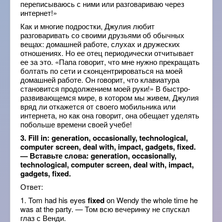
переписываюсь с ними или разговариваю через
интернет!»
Как и многие подростки, Джулия любит
разговаривать со своими друзьями об обычных
вещах: домашней работе, слухах и дружеских
отношениях. Но ее отец периодически отчитывает
ее за это. «Папа говорит, что мне нужно прекращать
болтать по сети и сконцентрироваться на моей
домашней работе. Он говорит, что клавиатура
становится продолжением моей руки!» В быстро-
развивающемся мире, в котором мы живем, Джулия
вряд ли откажется от своего мобильника или
интернета, но как она говорит, она обещает уделять
побольше времени своей учебе!
3. Fill in: generation, occasionally, technological,
computer screen, deal with, impact, gadgets, fixed.
— Вставьте слова: generation, occasionally,
technological, computer screen, deal with, impact,
gadgets, fixed.
Ответ:
1. Tom had his eyes
fixed
on Wendy the whole time he
was at the party. — Том всю вечеринку не спускал
глаз с Венди.