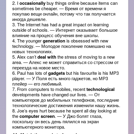
2. I
occasionally
buy things online because items can
sometimes be cheaper. — Время от времени я
покупаю вещи онлайн, потому что так получается
иногда дешевле.
3. The Internet has had a great impact on learning
outside of schools. — Интернет оказывает большое
влияние на процесс обучения вне школы.
4. The younger
generation
is obsessed with new
technology. — Молодое поколение помешано на
новых технологиях.
5. Alex can’t
deal with
the stress of moving to a new
area. — Алекс не может справиться со стрессом от
переезда на новое место.
6. Paul has lots of
gadgets
but his favourite is his MP3
player. — У Поля есть много гаджетов, но МР3
плейер — его любимый.
7. From computers to mobiles, recent
technological
developments have changed our lives. — От
компьютеров до мобильных телефонов, последние
технологические достижения изменили нашу жизнь.
8. Joe’s eyes hurt because he spent all day looking at
the
computer screen
. — У Джо болят глаза,
поскольку он весь день пялился на экран
компьютерного монитора.