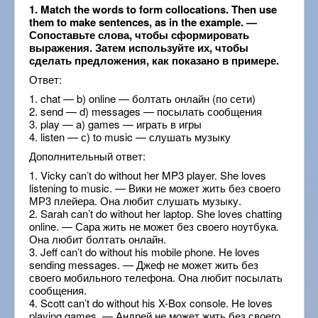
1. Match the words to form collocations. Then use
them to make sentences, as in the example. —
Сопоставьте слова, чтобы сформировать
выражения. Затем используйте их, чтобы
сделать предложения, как показано в примере.
Ответ:
1. chat — b) online — болтать онлайн (по сети)
2. send — d) messages — посылать сообщения
3. play — a) games — играть в игры
4. listen — с) to music — слушать музыку
Дополнительный ответ:
1. Vicky can’t do without her MP3 player. She loves
listening to music. — Вики не может жить без своего
МР3 плейера. Она любит слушать музыку.
2. Sarah can’t do without her laptop. She loves chatting
online. — Сара жить не может без своего ноутбука.
Она любит болтать онлайн.
3. Jeff can’t do without his mobile phone. He loves
sending messages. — Джеф не может жить без
своего мобильного телефона. Она любит посылать
сообщения.
4. Scott can’t do without his X-Box console. He loves
playing games. — Андрей не может жить без своего