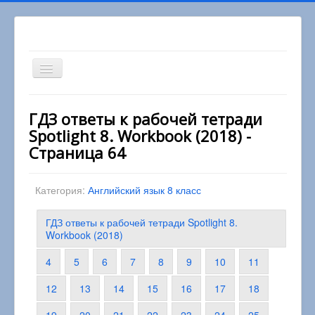
Включить/
выключить
навигацию
Вы здесь:
Главная
8 класс
ГДЗ ответы к рабочей тетради
Английский язык 8 класс
Spotlight 8. Workbook (2018) -
ГДЗ ответы к рабочей тетради Spotlight 8.
Workbook (2018)
Страница 64
Категория:
Английский язык 8 класс
ГДЗ ответы к рабочей тетради Spotlight 8.
Workbook (2018)
4
5
6
7
8
9
10
11
12
13
14
15
16
17
18