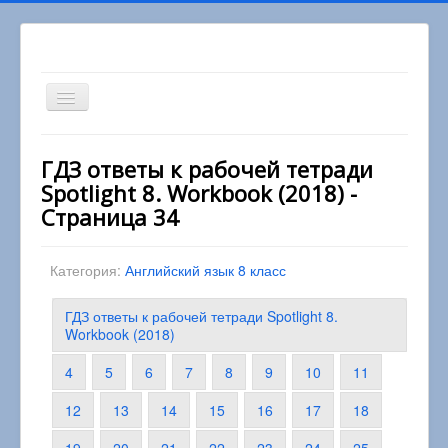
Включить/
выключить
навигацию
Вы здесь:
Главная
8 класс
ГДЗ ответы к рабочей тетради
Английский язык 8 класс
Spotlight 8. Workbook (2018) -
ГДЗ ответы к рабочей тетради Spotlight 8.
Workbook (2018)
Страница 34
Категория:
Английский язык 8 класс
ГДЗ ответы к рабочей тетради Spotlight 8.
Workbook (2018)
4
5
6
7
8
9
10
11
12
13
14
15
16
17
18