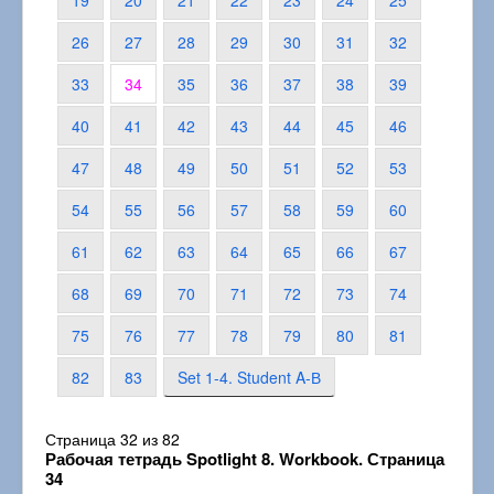
19
20
21
22
23
24
25
26
27
28
29
30
31
32
33
34
35
36
37
38
39
40
41
42
43
44
45
46
47
48
49
50
51
52
53
54
55
56
57
58
59
60
61
62
63
64
65
66
67
68
69
70
71
72
73
74
75
76
77
78
79
80
81
82
83
Set 1-4. Student A-В
Страница 32 из 82
Рабочая тетрадь Spotlight 8. Workbook. Страница
34