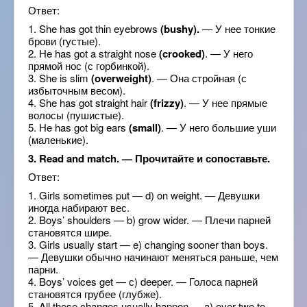
Ответ:
1. She has got thin eyebrows
(bushy).
— У нее тонкие
брови (густые).
2. He has got a straight nose
(crooked)
. — У него
прямой нос (с горбинкой).
3. She is slim
(overweight)
. — Она стройная (с
избыточным весом).
4. She has got straight hair
(frizzy)
. — У нее прямые
волосы (пушистые).
5. He has got big ears
(small)
. — У него большие уши
(маленькие).
3. Read and match. — Прочитайте и сопоставьте.
Ответ:
1. Girls sometimes put — d) on weight. — Девушки
иногда набирают вес.
2. Boys’ shoulders — b) grow wider. — Плечи парней
становятся шире.
3. Girls usually start — e) changing sooner than boys.
— Девушки обычно начинают меняться раньше, чем
парни.
4. Boys’ voices get — с) deeper. — Голоса парней
становятся грубее (глубже).
5. All these changes usually happen — a) over two to