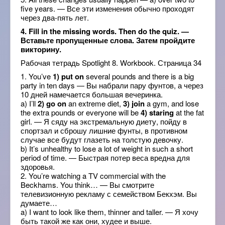
five years. — Все эти изменения обычно проходят
через два-пять лет.
4. Fill in the missing words. Then do the quiz. —
Вставьте пропущенные слова. Затем пройдите
викторину.
Рабочая тетрадь Spotlight 8. Workbook. Страница 34
1. You’ve
1) put on
several pounds and there is a big
party in ten days — Вы набрали пару фунтов, а через
10 дней намечается большая вечеринка.
a) I’ll
2) go on
an extreme diet,
3) join
a gym, and lose
the extra pounds or everyone will be
4) staring
at the fat
girl. — Я сяду на экстремальную диету, пойду в
спортзал и сброшу лишние фунты, в противном
случае все будут глазеть на толстую девочку.
b) It’s unhealthy to lose a lot of weight in such a short
period of time. — Быстрая потер веса вредна для
здоровья.
2. You’re watching a TV commercial with the
Beckhams. You think… — Вы смотрите
телевизионную рекламу с семейством Бекхэм. Вы
думаете…
a) I want to look like them, thinner and taller. — Я хочу
быть такой же как они, худее и выше.