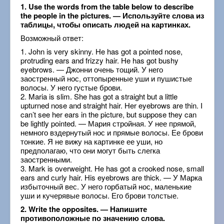
1. Use the words from the table below to describe
the people in the pictures. — Используйте слова из
таблицы, чтобы описать людей на картинках.
Возможный ответ:
1. John is very skinny. He has got a pointed nose,
protruding ears and frizzy hair. He has got bushy
eyebrows. — Джонни очень тощий. У него
заостренный нос, оттопыренные уши и пушистые
волосы. У него густые брови.
2. Maria is slim. She has got a straight but a little
upturned nose and straight hair. Her eyebrows are thin. I
can’t see her ears in the picture, but suppose they can
be lightly pointed. — Мария стройная. У нее прямой,
немного вздернутый нос и прямые волосы. Ее брови
тонкие. Я не вижу на картинке ее уши, но
предполагаю, что они могут быть слегка
заостренными.
3. Mark is overweight. He has got a crooked nose, small
ears and curly hair. His eyebrows are thick. — У Марка
избыточный вес. У него горбатый нос, маленькие
уши и кучерявые волосы. Его брови толстые.
2. Write the opposites. — Напишите
противоположные по значению слова.