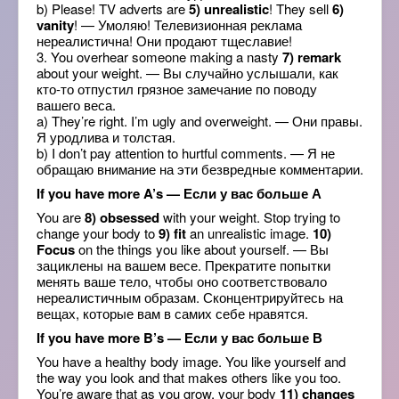
b) Please! TV adverts are
5) unrealistic
! They sell
6)
vanity
! — Умоляю! Телевизионная реклама
нереалистична! Они продают тщеславие!
3. You overhear someone making a nasty
7) remark
about your weight. — Вы случайно услышали, как
кто-то отпустил грязное замечание по поводу
вашего веса.
a) They’re right. I’m ugly and overweight. — Они правы.
Я уродлива и толстая.
b) I don’t pay attention to hurtful comments. — Я не
обращаю внимание на эти безвредные комментарии.
If you have more A’s — Если у вас больше А
You are
8) obsessed
with your weight. Stop trying to
change your body to
9) fit
an unrealistic image.
10)
Focus
on the things you like about yourself. — Вы
зациклены на вашем весе. Прекратите попытки
менять ваше тело, чтобы оно соответствовало
нереалистичным образам. Сконцентрируйтесь на
вещах, которые вам в самих себе нравятся.
If you have more B’s — Если у вас больше В
You have a healthy body image. You like yourself and
the way you look and that makes others like you too.
You’re aware that as you grow, your body
11) changes