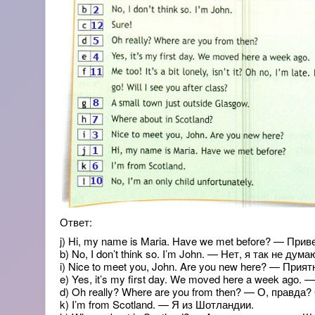
Ответ:
j) Hi, my name is Maria. Have we met before? — Пр
b) No, I don’t think so. I’m John. — Нет, я так не дум
i) Nice to meet you, John. Are you new here? — При
e) Yes, it’s my first day. We moved here a week ag
d) Oh really? Where are you from then? — О, правда?
k) I’m from Scotland. — Я из Шотландии.