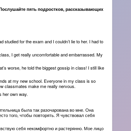
em. — Послушайте пять подростков, рассказывающих
tudied for the exam and I couldn’t lie to her. I had to
 class, I get really uncomfortable and embarrassed. My
s worse, he told the biggest gossip in class! I still like
iends at my new school. Everyone in my class is so
y new classmates make me really nervous.
gs her own way.
чительница была так разочарована во мне. Она
место того, чтобы повторять. Я чувствовал себя
 чувствую себя некомфортно и растерянно. Мое лицо