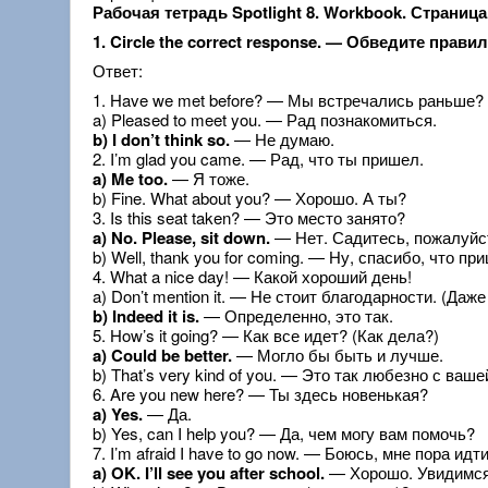
Рабочая тетрадь Spotlight 8. Workbook. Страница
1. Circle the correct response. — Обведите прави
Ответ:
1. Have we met before? — Мы встречались раньше?
a) Pleased to meet you. — Рад познакомиться.
b) I don’t think so.
— Не думаю.
2. I’m glad you came. — Рад, что ты пришел.
a) Me too.
— Я тоже.
b) Fine. What about you? — Хорошо. А ты?
3. Is this seat taken? — Это место занято?
a) No. Please, sit down.
— Нет. Садитесь, пожалуйс
b) Well, thank you for coming. — Ну, спасибо, что пр
4. What a nice day! — Какой хороший день!
a) Don’t mention it. — Не стоит благодарности. (Даж
b) Indeed it is.
— Определенно, это так.
5. How’s it going? — Как все идет? (Как дела?)
a) Could be better.
— Могло бы быть и лучше.
b) That’s very kind of you. — Это так любезно с ваш
6. Are you new here? — Ты здесь новенькая?
a) Yes.
— Да.
b) Yes, can I help you? — Да, чем могу вам помочь?
7. I’m afraid I have to go now. — Боюсь, мне пора идти
a) OK. I’ll see you after school.
— Хорошо. Увидимся