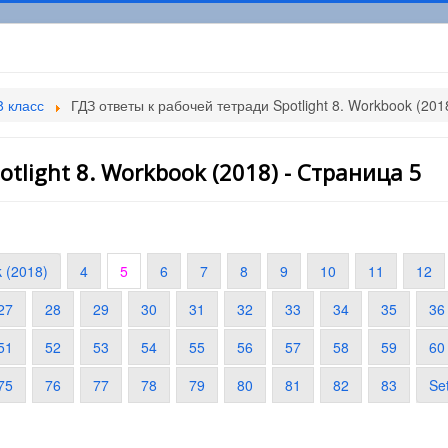
8 класс
ГДЗ ответы к рабочей тетради Spotlight 8. Workbook (201
tlight 8. Workbook (2018) - Страница 5
k (2018)
4
5
6
7
8
9
10
11
12
27
28
29
30
31
32
33
34
35
36
51
52
53
54
55
56
57
58
59
60
75
76
77
78
79
80
81
82
83
Se