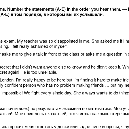
roblems. Number the statements (A-E) in the order you hear th
А-Е) в том порядке, в котором вы их услышали.
s exam. My teacher was so disappointed in me. She asked me if I had s
sing. I felt really ashamed of myself.
asks me to give a talk in front of the class or asks me a question in
ecret that I didn’t want anyone else to know and he didn’t keep it. What’
cret again! He is too unreliable.
ndon. I’m really happy to be here but I’m finding it hard to make fr
’m a really confident person who has no problem making friends … but m
impossible! We fight every single day. She always wants to do thin
уже почти всех) по результатам экзамена по математике. Моя у
лгать ей. Мне пришлось сказать ей, что я играл на компьютере в
ьница просит меня ответить у доски или задает мне вопросы, я