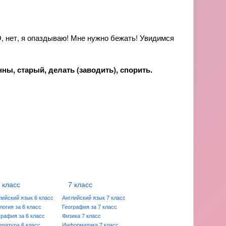
, да? О, нет, я опаздываю! Мне нужно бежать! Увидимся
енны, старый, делать (заводить), спорить.
 класс
7 класс
лийский язык 6 класс
Английский язык 7 класс
логия за 6 класс
География за 7 класс
графия за 6 класс
Физика 7 класс
ература 6 класс
Информатика 7 класс