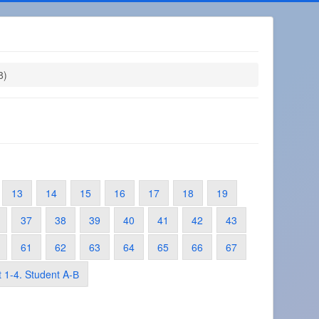
8)
13
14
15
16
17
18
19
37
38
39
40
41
42
43
61
62
63
64
65
66
67
t 1-4. Student A-В