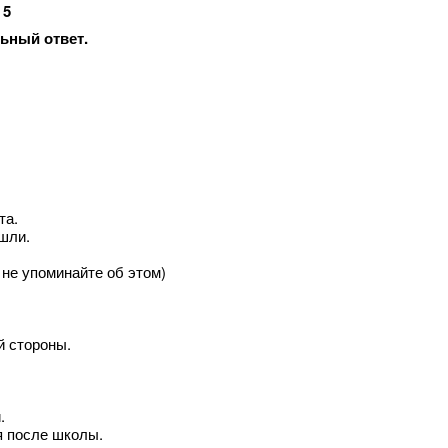
 5
льный ответ.
та.
ишли.
е не упоминайте об этом)
ей стороны.
.
 после школы.