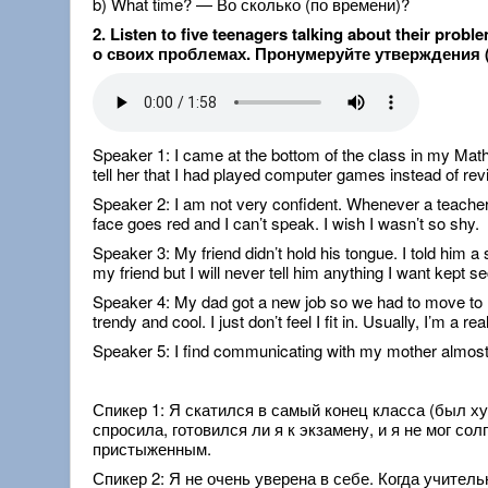
b) What time? — Во сколько (по времени)?
2. Listen to five teenagers talking about their p
о своих проблемах. Пронумеруйте утверждения (
Speaker 1: I came at the bottom of the class in my Math
tell her that I had played computer games instead of revi
Speaker 2: I am not very confident. Whenever a teacher 
face goes red and I can’t speak. I wish I wasn’t so shy.
Speaker 3: My friend didn’t hold his tongue. I told him a s
my friend but I will never tell him anything I want kept se
Speaker 4: My dad got a new job so we had to move to Lo
trendy and cool. I just don’t feel I fit in. Usually, I
Speaker 5: I find communicating with my mother almost 
Спикер 1: Я скатился в самый конец класса (был х
спросила, готовился ли я к экзамену, и я не мог со
пристыженным.
Спикер 2: Я не очень уверена в себе. Когда учител