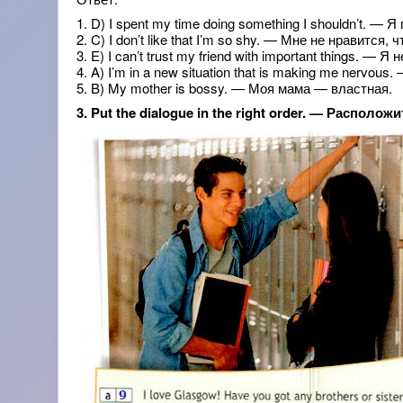
1. D) I spent my time doing something I shouldn’t. —
2. C) I don’t like that I’m so shy. — Мне не нравится,
3. E) I can’t trust my friend with important things. 
4. A) I’m in a new situation that is making me nervo
5. B) My mother is bossy. — Моя мама — властная.
3. Put the dialogue in the right order. — Распо