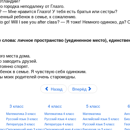
Шотландии?
го городка неподалеку от Глазго.
ers? — Мне нравится Глазго! У тебя есть братья или сестры?
нственный ребенок в семье, к сожалению.
. I have to go! Will I see you after class? — Я тоже! Немного одиноко
тавьте слова: личное пространство (уединенное место), единств
ого места дома.
то заводить друзей.
стоянно спорят.
ребенок в семье. Я чувствую себя одиноким.
ды моих родителей очень старомодны.
Назад
Вперёд
3 класс
4 класс
5 класс
6
Математика 3 класс
Математика 4 класс
Математика
Анг
Русский язык 3 класс
Русский язык 4 класс
Английский язык 5 класс
Био
Литература 3 класс
Литература 4 класс
Русский язык 5 класс
Гео
ласс
Окружающий мир 3 класс
Окружающий мир 4 класс
Биология за 5 класс
Лит