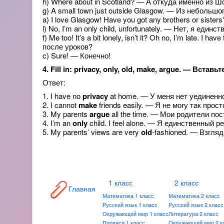
h) Where about in Scotland? — А откуда именно из 
g) A small town just outside Glasgow. — Из небольшо
a) I love Glasgow! Have you got any brothers or sist
l) No, I’m an only child, unfortunately. — Нет, я еди
f) Me too! It’s a bit lonely, isn’t it? Oh no, I’m late
после уроков?
c) Sure! — Конечно!
4. Fill in: privacy, only, old, make, argue. — Вс
Ответ:
1. I have no
privacy
at home. — У меня нет уединенн
2. I cannot
make
friends easily. — Я не могу так прос
3. My parents
argue
all the time. — Мои родители по
4. I’m an
only
child. I feel alone. — Я единственный 
5. My parents’ views are very
old
-fashioned. — Взгля
1 класс
2 класс
Главная
Математика 1 класс
Математика 2 класс
Русский язык 1 класс
Русский язык 2 класс
Окружающий мир 1 класс
Литература 2 класс
Прописи 1 класс
Окружающий мир 2 к