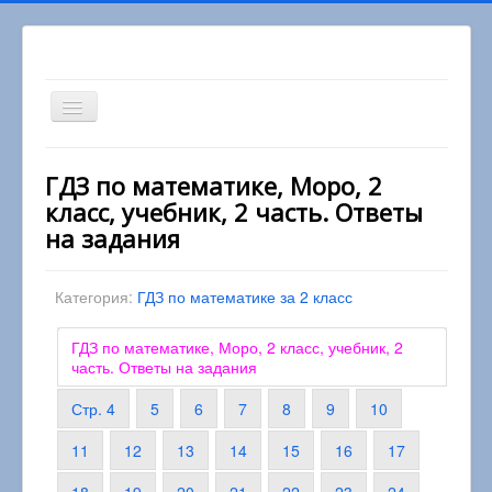
Включить/
выключить
навигацию
Вы здесь:
Главная
2 класс
ГДЗ по математике, Моро, 2
Математика 2 класс
класс, учебник, 2 часть. Ответы
ГДЗ по математике, Моро, 2 класс, учебник, 2
часть. Ответы на задания
на задания
Категория:
ГДЗ по математике за 2 класс
ГДЗ по математике, Моро, 2 класс, учебник, 2
часть. Ответы на задания
Стр. 4
5
6
7
8
9
10
11
12
13
14
15
16
17