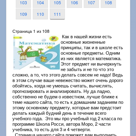
103
104
105
106
107
108
109
110
111
Страница 1 из 108
Как в нашей жизни есть
основные жизненные
принципы, так и в школе есть
основные предметы. Одним
из них является математика.
Этот предмет ни вычеркнуть
не забыть и не то что это
сложно, а то, что этого делать совсем не надо! Ведь
в этом случае ваше невежество может очень дорого
обойтись, когда не умеешь считать, вычислять,
прогнозировать и анализировать. Ну да ладно,
собственно не будем о известном, лучше ближе к
теме нашего сайта, то есть к домашним заданиям по
этому основному предмету, которые вам предстоит
делать каждый будний день в течение всего
учебного года. Это мы про учебный год 2 класса по
программе Школа Росси, автора Моро, 2 части
учебника, то есть для 3 и 4 четверти.
Страница нашего сайта поможет вам выполнить