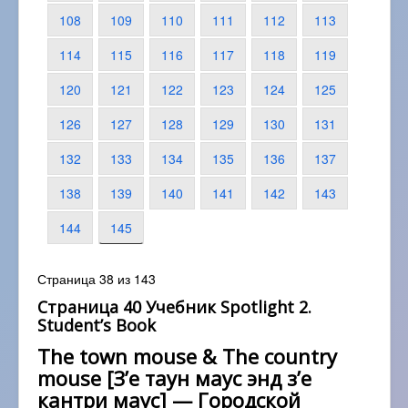
108
109
110
111
112
113
114
115
116
117
118
119
120
121
122
123
124
125
126
127
128
129
130
131
132
133
134
135
136
137
138
139
140
141
142
143
144
145
Страница 38 из 143
Страница 40 Учебник Spotlight 2.
Student’s Book
The town mouse & The country
mouse [З’е таун маус энд з’е
кантри маус] — Городской