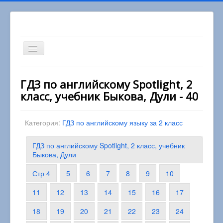
Включить/
выключить
навигацию
Вы здесь:
Главная
2 класс
ГДЗ по английскому Spotlight, 2
Английский язык 2 класс
класс, учебник Быкова, Дули - 40
ГДЗ по английскому Spotlight, 2 класс, учебник
Быкова, Дули
Категория:
ГДЗ по английскому языку за 2 класс
ГДЗ по английскому Spotlight, 2 класс, учебник
Быкова, Дули
Стр 4
5
6
7
8
9
10
11
12
13
14
15
16
17
18
19
20
21
22
23
24