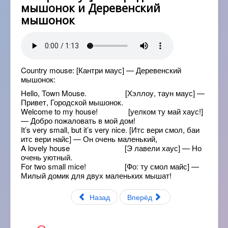
мышонок и Деревенский
мышонок
Country mouse: [Кантри маус] — Деревенский
мышонок:
Hello, Town Mouse. [Хэллоу, таун маус] —
Привет, Городской мышонок.
Welcome to my house! [уелком ту май хаус!]
— Добро пожаловать в мой дом!
It’s very small, but it’s very nice. [Итс вери смол, баи
итс вери найс] — Он очень маленький,
A lovely house [Э лавели хаус] — Но
очень уютный.
For two small mice! [Фо: ту смол майс] —
Милый домик для двух маленьких мышат!
Назад
Вперёд