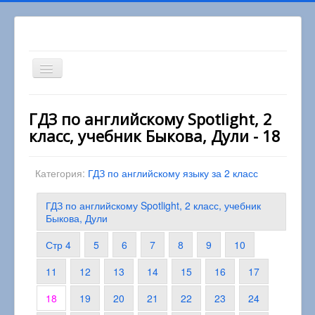
Включить/
выключить
навигацию
Вы здесь:
Главная
2 класс
ГДЗ по английскому Spotlight, 2
Английский язык 2 класс
класс, учебник Быкова, Дули - 18
ГДЗ по английскому Spotlight, 2 класс, учебник
Быкова, Дули
Категория:
ГДЗ по английскому языку за 2 класс
ГДЗ по английскому Spotlight, 2 класс, учебник
Быкова, Дули
Стр 4
5
6
7
8
9
10
11
12
13
14
15
16
17
18
19
20
21
22
23
24