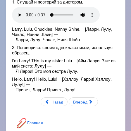
1. Слушай и повторяй за диктором.
Larry, Lulu, Chuckles, Nanny Shine. [Ларри, Лулу,
Чаклс, Нанни Шайн] —
Ларри, Лулу, Чаклс, Няня Шайн
2. Поговори со своим одноклассником, используя
образец.
I’m Larry! This is my sister Lulu. [Айм Ларри! З’ис из
май систэ: Лулу] —
Я Ларри! Это моя сестра Лулу.
Hello, Larry! Hello, Lulu! [Хэллоу, Ларри! Хэллоу,
Лулу!] —
Привет, Ларри! Привет, Лулу!
Назад
Вперёд
Главная