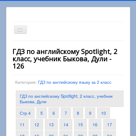
Включить/
выключить
навигацию
Вы здесь:
Главная
2 класс
ГДЗ по английскому Spotlight, 2
Английский язык 2 класс
класс, учебник Быкова, Дули -
ГДЗ по английскому Spotlight, 2 класс, учебник
Быкова, Дули
126
Категория:
ГДЗ по английскому языку за 2 класс
ГДЗ по английскому Spotlight, 2 класс, учебник
Быкова, Дули
Стр 4
5
6
7
8
9
10
11
12
13
14
15
16
17