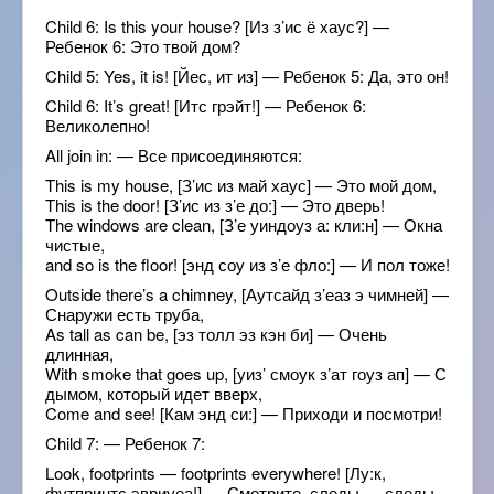
Child 6: Is this your house? [Из з’ис ё хаус?] —
Ребенок 6: Это твой дом?
Child 5: Yes, it is! [Йес, ит из] — Ребенок 5: Да, это он!
Child 6: It’s great! [Итс грэйт!] — Ребенок 6:
Великолепно!
All join in: — Все присоединяются:
This is my house, [З’ис из май хаус] — Это мой дом,
This is the door! [З’ис из з’е до:] — Это дверь!
The windows are clean, [З’е уиндоуз а: кли:н] — Окна
чистые,
and so is the floor! [энд соу из з’е фло:] — И пол тоже!
Outside there’s a chimney, [Аутсайд з’еаз э чимней] —
Снаружи есть труба,
As tall as can be, [эз толл эз кэн би] — Очень
длинная,
With smoke that goes up, [уиз’ смоук з’ат гоуз ап] — С
дымом, который идет вверх,
Come and see! [Кам энд си:] — Приходи и посмотри!
Child 7: — Ребенок 7:
Look, footprints — footprints everywhere! [Лу:к,
футпринтс эвриуеа!] — Смотрите, следы — следы