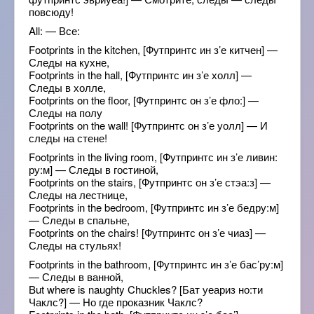
повсюду!
All: — Все:
Footprints in the kitchen, [Футпринтс ин з’е китчен] —
Следы на кухне,
Footprints in the hall, [Футпринтс ин з’е холл] —
Следы в холле,
Footprints on the floor, [Футпринтс он з’е фло:] —
Следы на полу
Footprints on the wall! [Футпринтс он з’е уолл] — И
следы на стене!
Footprints in the living room, [Футпринтс ин з’е ливин:
ру:м] — Следы в гостиной,
Footprints on the stairs, [Футпринтс он з’е стэа:з] —
Следы на лестнице,
Footprints in the bedroom, [Футпринтс ин з’е бедру:м]
— Следы в спальне,
Footprints on the chairs! [Футпринтс он з’е чиаз] —
Следы на стульях!
Footprints in the bathroom, [Футпринтс ин з’е бас’ру:м]
— Следы в ванной,
But where is naughty Chuckles? [Бат уеариз но:ти
Чаклс?] — Но где проказник Чаклс?