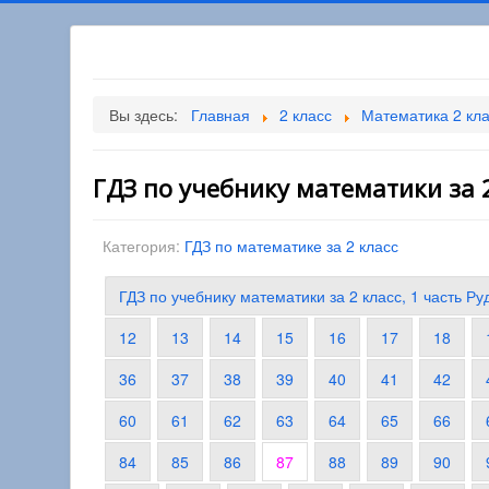
Вы здесь:
Главная
2 класс
Математика 2 кл
ГДЗ по учебнику математики за 2
Категория:
ГДЗ по математике за 2 класс
ГДЗ по учебнику математики за 2 класс, 1 часть Р
12
13
14
15
16
17
18
36
37
38
39
40
41
42
60
61
62
63
64
65
66
84
85
86
87
88
89
90