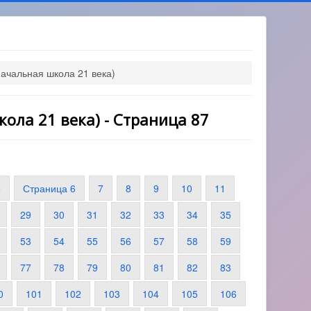
Начальная школа 21 века)
кола 21 века) - Страница 87
5
Страница 6
7
8
9
10
11
29
30
31
32
33
34
35
53
54
55
56
57
58
59
77
78
79
80
81
82
83
0
101
102
103
104
105
106