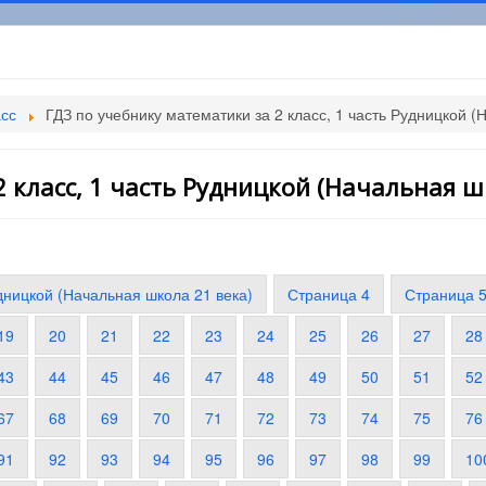
асс
ГДЗ по учебнику математики за 2 класс, 1 часть Рудницкой (
 класс, 1 часть Рудницкой (Начальная ш
удницкой (Начальная школа 21 века)
Страница 4
Страница 
19
20
21
22
23
24
25
26
27
28
43
44
45
46
47
48
49
50
51
52
67
68
69
70
71
72
73
74
75
76
91
92
93
94
95
96
97
98
99
10