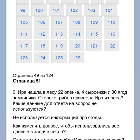
99
100
101
102
103
104
105
106
107
108
109
110
111
112
113
114
115
116
117
118
119
120
121
122
123
124
125
126
Страница 49 из 124
Страница 51
9. Ира нашла в лесу 22 опёнка, 4 сыроежки и 30 ягод
земляники. Сколько грибов принесла Ира из леса?
Какие данные для ответа на вопрос не
используются?
Не используется информация про ягоды.
Как изменить вопрос, чтобы использовались все
данные в задаче числа?
Сколько штук ягод и грибов Ира принесла из леса?