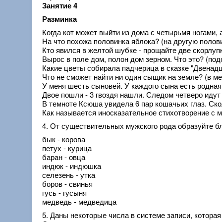
Занятие 4
Разминка
Когда кот может выйти из дома с четырьмя ногами, 
На что похожа половинка яблока? (на другую полов
Кто явился в желтой шубке - прощайте две скорлуп
Вырос в поле дом, полон дом зерном. Что это? (под
Какие цветы собирала падчерица в сказке "Двенад
Что не сможет найти ни один сыщик на земле? (в м
У меня шесть сыновей. У каждого сына есть родная 
Двое пошли - 3 гвоздя нашли. Следом четверо идут -
В темноте Ксюша увидела 6 пар кошачьих глаз. Скол
Как называется иносказательное стихотворение с 
4. От существительных мужского рода образуйте б
бык - корова
петух - курица
баран - овца
индюк - индюшка
селезень - утка
боров - свинья
гусь - гусыня
медведь - медведица
5. Даны некоторые числа в системе записи, которая 