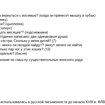
а вернуться с восемью? (когда он принесет мышку в зубах)
инку)
ки? (цыпленок)
солнух)
цать месяцев"? (подснежники)
етодичке написано: две одинаковые души)
сестра. Сколько у меня детей? (7)
 много ли гвоздей найдут? (могут ничего не найти)
ько пар ног у этих кошек? (12)
моралью? (басня)
лизкие по смыслу существительные женского рода.
использовалась в русской письменности до начала XVIII в. ФЛВ -