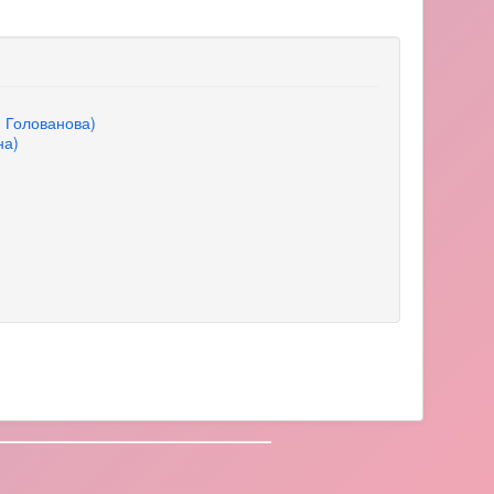
, Голованова)
на)