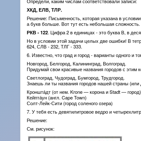
Определи, каким числам соответствовали записи:
ХКД, ЕЛВ, ТЛР.
Решение: Письменность, которая указана в условии
а букв больше. Вот тут есть небольшая сложность. Е
РКВ - 122
. Цифра 2 в единицах - это буква В, в деся
Но в условии этой задачи целых две ошибки! В те
624, СЛВ - 232, ТЛГ - 333.
6. Известно, что град и город - варианты одного и 
Новгород, Белгород, Калининград, Волгоград.
Придумай свои красивые названия городов с этим к
Светлоград, Чудоград, Бумгород, Трудгород.
Знаешь ли ты названия городов нашей страны (или д
Кроншта́дт (от нем. Krone — корона и Stadt — город
Кейпта́ун (англ. Cape Town)
Солт-Лейк-Сити (город соленого озера)
7. У тебя есть девятилитровое ведро и четырехлит
Решение:
См. рисунок: