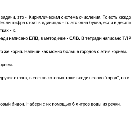
 задачи, это - Кириллическая система счисления. То есть каждо
сли цифра стоит в единицах - то это одна буква, если в десятка
тках - К.
тради написано
ЕЛВ,
в методичке
- СЛВ.
В тетради написано
ТЛР
того же корня. Напиши как можно больше городов с этим корнем.
орнем:
ругих стран), в состав которых тоже входит слово "город", но 
)
ровый бидон. Набери с их помощью 6 литров воды из речки.