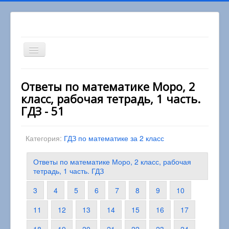
Включить/
выключить
навигацию
Вы здесь:
Главная
2 класс
Ответы по математике Моро, 2
Математика 2 класс
класс, рабочая тетрадь, 1 часть.
Ответы по математике Моро, 2 класс, рабочая
тетрадь, 1 часть. ГДЗ
ГДЗ - 51
Категория:
ГДЗ по математике за 2 класс
Ответы по математике Моро, 2 класс, рабочая
тетрадь, 1 часть. ГДЗ
3
4
5
6
7
8
9
10
11
12
13
14
15
16
17