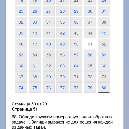
18
19
20
21
22
23
24
25
26
27
28
29
30
31
32
33
34
35
36
37
38
39
40
41
42
43
44
45
46
47
48
49
50
51
52
53
54
55
56
57
58
59
60
61
62
63
64
65
66
67
68
69
70
71
72
73
74
75
76
77
78
79
80
Страница 50 из 79
Страница 51
68. Обведи кружком номера двух задач, обратных
задаче 1. Запиши выражение для решения каждой
из данных задач.