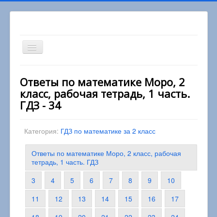
Включить/
выключить
навигацию
Вы здесь:
Главная
2 класс
Ответы по математике Моро, 2
Математика 2 класс
класс, рабочая тетрадь, 1 часть.
Ответы по математике Моро, 2 класс, рабочая
тетрадь, 1 часть. ГДЗ
ГДЗ - 34
Категория:
ГДЗ по математике за 2 класс
Ответы по математике Моро, 2 класс, рабочая
тетрадь, 1 часть. ГДЗ
3
4
5
6
7
8
9
10
11
12
13
14
15
16
17