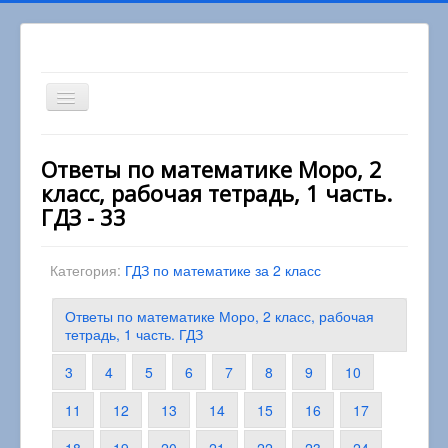
Включить/
выключить
навигацию
Вы здесь:
Главная
2 класс
Ответы по математике Моро, 2
Математика 2 класс
класс, рабочая тетрадь, 1 часть.
Ответы по математике Моро, 2 класс, рабочая
тетрадь, 1 часть. ГДЗ
ГДЗ - 33
Категория:
ГДЗ по математике за 2 класс
Ответы по математике Моро, 2 класс, рабочая
тетрадь, 1 часть. ГДЗ
3
4
5
6
7
8
9
10
11
12
13
14
15
16
17