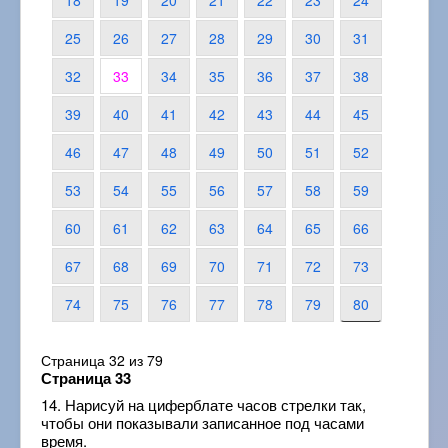
18
19
20
21
22
23
24
25
26
27
28
29
30
31
32
33
34
35
36
37
38
39
40
41
42
43
44
45
46
47
48
49
50
51
52
53
54
55
56
57
58
59
60
61
62
63
64
65
66
67
68
69
70
71
72
73
74
75
76
77
78
79
80
Страница 32 из 79
Страница 33
14. Нарисуй на циферблате часов стрелки так,
чтобы они показывали записанное под часами
время.